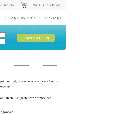
ESTRACJA
(
0
)
TWÓJ KOSZYK:
JAK KUPOWAĆ?
KONTAKT
okienne.pl, są przetwarzane przez Combo
w celu:
produktach, usługach oraz promocjach
tingowych.