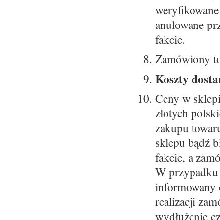
weryfikowane 
anulowane pr
fakcie.
Zamówiony tow
Koszty dostar
Ceny w sklep
złotych polsk
zakupu towaru
sklepu bądź b
fakcie, a zam
W przypadku 
informowany 
realizacji za
wydłużenie cz