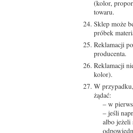
(kolor, propo
towaru.
Sklep może be
próbek materi
Reklamacji po
producenta.
Reklamacji ni
kolor).
W przypadku,
żądać:
– w pierws
– jeśli na
albo jeżel
odpowiedni