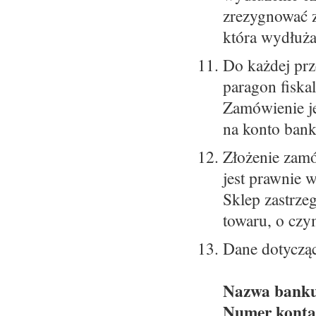
zrezygnować z
która wydłuża
Do każdej prz
paragon fiskal
Zamówienie je
na konto ban
Złożenie zamó
jest prawnie 
Sklep zastrze
towaru, o czy
Dane dotyczą
Nazwa bank
Numer konta: