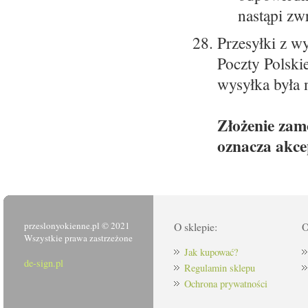
nastąpi zw
Przesyłki z w
Poczty Polskie
wysyłka była n
Złożenie zam
oznacza akce
przeslonyokienne.pl © 2021
O sklepie:
O
Wszystkie prawa zastrzeżone
Jak kupować?
de-sign.pl
Regulamin sklepu
Ochrona prywatności