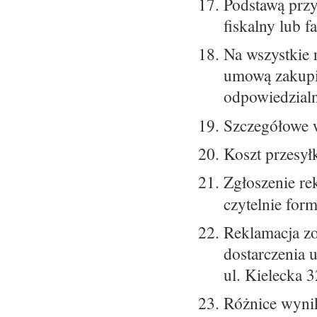
Podstawą przy
fiskalny lub f
Na wszystkie 
umową zakupi
odpowiedzial
Szczegółowe 
Koszt przesy
Zgłoszenie re
czytelnie for
Reklamacja zo
dostarczenia 
ul. Kielecka 
Różnice wynik