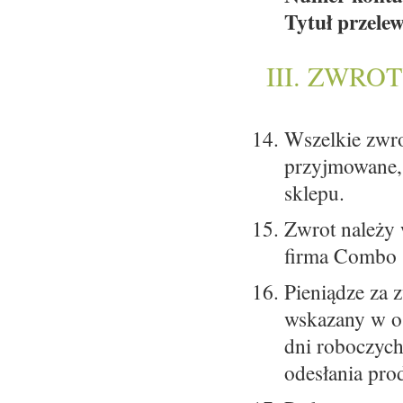
Tytuł przele
III. ZWRO
Wszelkie zwro
przyjmowane, 
sklepu.
Zwrot należy
firma Combo S
Pieniądze za 
wskazany w o
dni roboczyc
odesłania pro