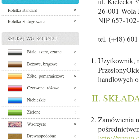
ul. Kielecka 3
26-001 Wola
Roletka standard
NIP 657-102
Roletka zintegrowana
tel.
(+48) 601
Białe, szare, czarne
Użytkownik, r
Beżowe, brązowe
PrzesłonyOkie
Żółte, pomarańczowe
handlowych o
Czerwone, różowe
II. SKŁAD
Niebieskie
Zielone
Zamówienia n
Wzorzyste
pośrednictwem
http://www.p
Drewnopodobne